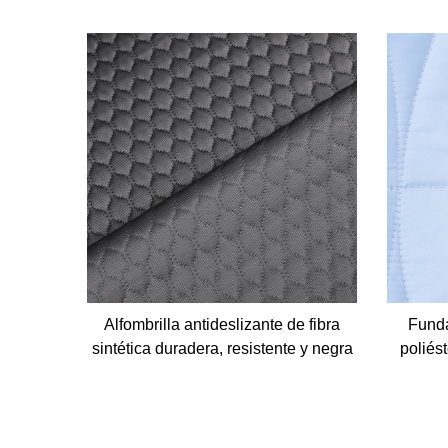
tampado
Alfombrilla antideslizante de fibra
Funda
lor rosa
sintética duradera, resistente y negra
poliés