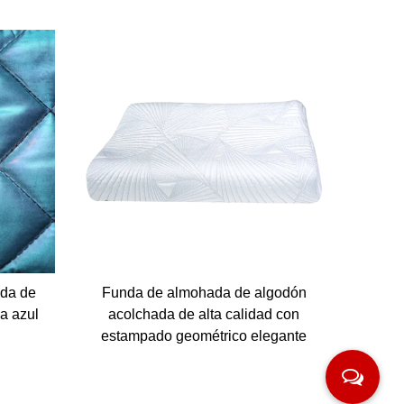
ada de
Funda de almohada de algodón
Fund
a azul
acolchada de alta calidad con
al
estampado geométrico elegante
estamp