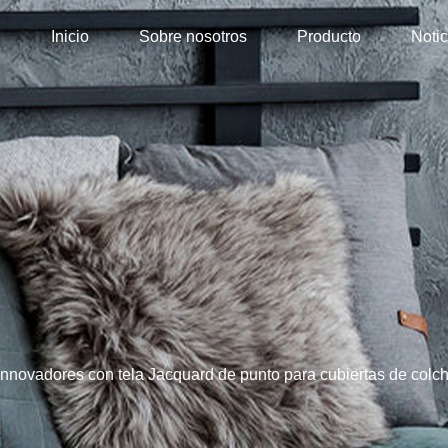
Inicio
Sobre nosotros
Producto
Notic
innovadores con tela Jacquard de punto para cubiertas de colc