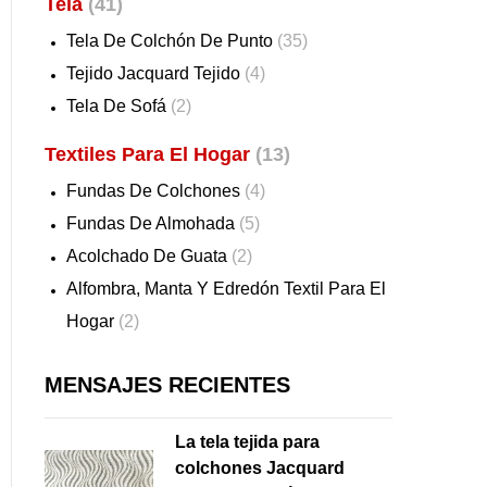
Tela
(41)
Tela De Colchón De Punto
(35)
Tejido Jacquard Tejido
(4)
Tela De Sofá
(2)
Textiles Para El Hogar
(13)
Fundas De Colchones
(4)
Fundas De Almohada
(5)
Acolchado De Guata
(2)
Alfombra, Manta Y Edredón Textil Para El
Hogar
(2)
MENSAJES RECIENTES
La tela tejida para
colchones Jacquard