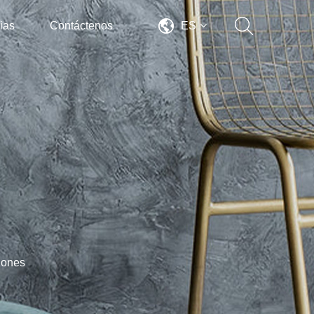
ias
Contáctenos
ES
hones