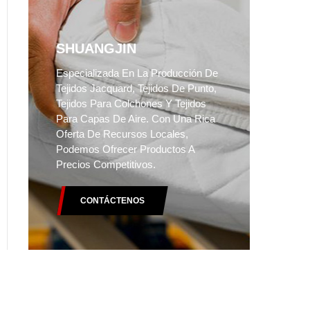
SHUANGJIN
Especializada En La Producción De
Tejidos Jacquard, Tejidos De Punto,
Tejidos Para Colchones Y Tejidos
Para Capas De Aire. Con Una Rica
Oferta De Recursos Locales,
Podemos Ofrecer Productos A
Precios Competitivos.
CONTÁCTENOS